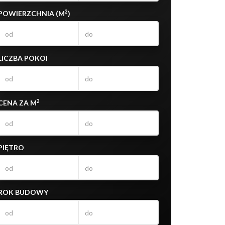
2
POWIERZCHNIA (M
)
LICZBA POKOI
2
CENA ZA M
PIĘTRO
ROK BUDOWY