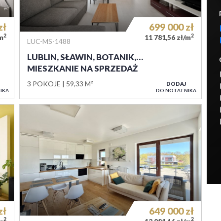
zł
699 000
zł
2
2
/m
11 781,56 zł/m
LUC-MS-1488
LUBLIN, SŁAWIN, BOTANIK,…
MIESZKANIE NA SPRZEDAŻ
3 POKOJE
59,33 M²
DODAJ
IKA
DO NOTATNIKA
zł
649 000
zł
2
2