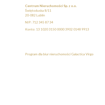
Centrum Nieruchomości Sp. z o.o.
Świętoduska 8/11
20-082 Lublin
NIP: 712 345 87 34
Konto: 13 1020 3150 0000 3902 0148 9913
Program dla biur nieruchomości
Galactica Virgo