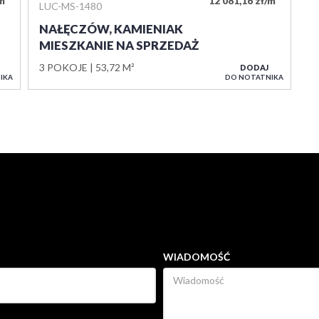
/m
12 081,16 zł/m
LUC-MS-1480
NAŁĘCZÓW, KAMIENIAK
MIESZKANIE NA SPRZEDAŻ
3 POKOJE
53,72 M²
DODAJ
IKA
DO NOTATNIKA
WIADOMOŚĆ