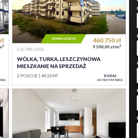
zł
NOWA OFERTA
460 750
zł
2
2
/m
9 500,00 zł/m
LUC-MS-1502
WÓLKA, TURKA, LESZCZYNOWA
MIESZKANIE NA SPRZEDAŻ
2 POKOJE
48,50 M²
DODAJ
IKA
DO NOTATNIKA