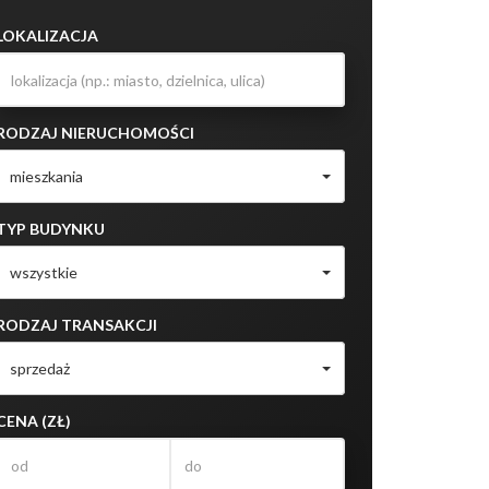
LOKALIZACJA
RODZAJ NIERUCHOMOŚCI
mieszkania
TYP BUDYNKU
wszystkie
RODZAJ TRANSAKCJI
sprzedaż
CENA (ZŁ)