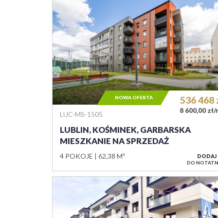
NOWA OFERTA
536 468
8 600,00 zł
LUC-MS-1505
LUBLIN, KOŚMINEK, GARBARSKA
MIESZKANIE NA SPRZEDAŻ
4 POKOJE
62,38 M²
DODAJ
DO NOTATN