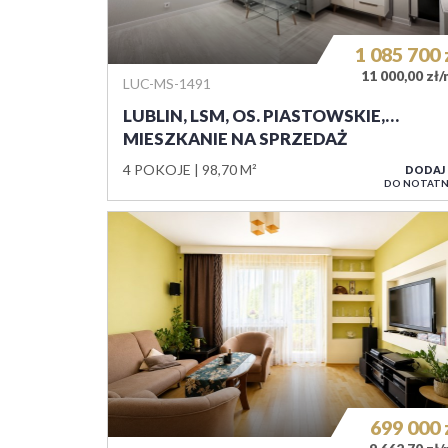
1 085 700
11 000,00 zł
LUC-MS-1491
LUBLIN, LSM, OS. PIASTOWSKIE,…
MIESZKANIE NA SPRZEDAŻ
4 POKOJE
98,70 M²
DODAJ
DO NOTATN
699 000