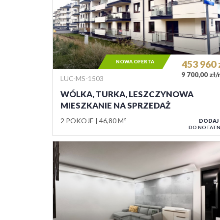
NOWA OFERTA
453 960
9 700,00 zł
LUC-MS-1503
WÓLKA, TURKA, LESZCZYNOWA
MIESZKANIE NA SPRZEDAŻ
2 POKOJE
46,80 M²
DODAJ
DO NOTATN