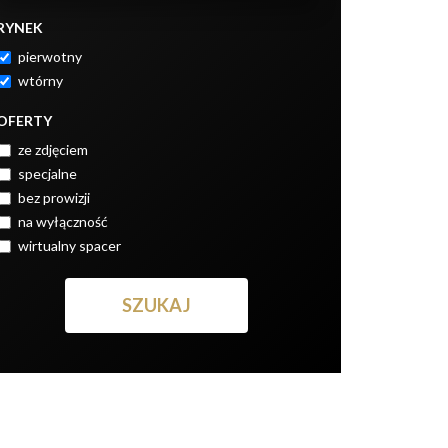
RYNEK
pierwotny
wtórny
OFERTY
ze zdjęciem
specjalne
bez prowizji
na wyłączność
wirtualny spacer