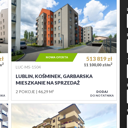
zł
NOWA OFERTA
513 819
zł
2
2
/m
11 100,00 zł/m
LUC-MS-1504
LUBLIN, KOŚMINEK, GARBARSKA
MIESZKANIE NA SPRZEDAŻ
2 POKOJE
46,29 M²
DODAJ
IKA
DO NOTATNIKA