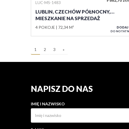
9 662,70 zł
LUC-MS-1483
LUBLIN, CZECHÓW PÓŁNOCNY,…
MIESZKANIE NA SPRZEDAŻ
4 POKOJE
72,34 M²
DODAJ
DO NOTATN
1
2
3
»
NAPISZ DO NAS
IMIĘ I NAZWISKO