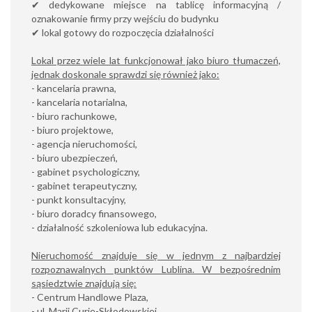
✔ dedykowane miejsce na tablicę informacyjną /
oznakowanie firmy przy wejściu do budynku
✔ lokal gotowy do rozpoczęcia działalności
Lokal przez wiele lat funkcjonował jako biuro tłumaczeń,
jednak doskonale sprawdzi się również jako:
- kancelaria prawna,
- kancelaria notarialna,
- biuro rachunkowe,
- biuro projektowe,
- agencja nieruchomości,
- biuro ubezpieczeń,
- gabinet psychologiczny,
- gabinet terapeutyczny,
- punkt konsultacyjny,
- biuro doradcy finansowego,
- działalność szkoleniowa lub edukacyjna.
Nieruchomość znajduje się w jednym z najbardziej
rozpoznawalnych punktów Lublina. W bezpośrednim
sąsiedztwie znajdują się:
- Centrum Handlowe Plaza,
- ul. Marii Curie-Skłodowskiej,