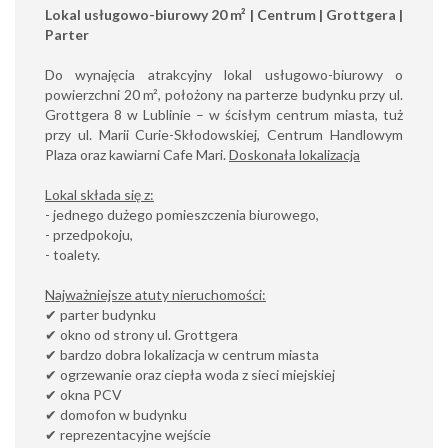
Lokal usługowo-biurowy 20 m² | Centrum | Grottgera |
Parter
Do wynajęcia atrakcyjny lokal usługowo-biurowy o
powierzchni 20 m², położony na parterze budynku przy ul.
Grottgera 8 w Lublinie – w ścisłym centrum miasta, tuż
przy ul. Marii Curie-Skłodowskiej, Centrum Handlowym
Plaza oraz kawiarni Cafe Mari.
Doskonała lokalizacja
Lokal składa się z:
- jednego dużego pomieszczenia biurowego,
- przedpokoju,
- toalety.
Najważniejsze atuty nieruchomości:
✔ parter budynku
✔ okno od strony ul. Grottgera
✔ bardzo dobra lokalizacja w centrum miasta
✔ ogrzewanie oraz ciepła woda z sieci miejskiej
✔ okna PCV
✔ domofon w budynku
✔ reprezentacyjne wejście