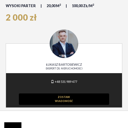
2
2
WYSOKI PARTER
20,00 M
100,00 ZŁ/M
2 000 zł
ŁUKASZ BARTOSIEWICZ
EKSPERT DS. NIERUCHOMOŚCI
+48 531 989 477
ZOSTAW
WIADOMOŚĆ