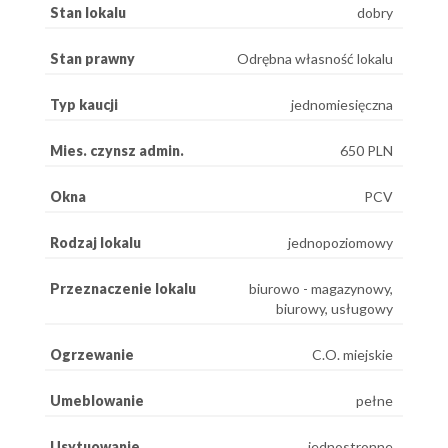
Stan lokalu
dobry
Stan prawny
Odrębna własność lokalu
Typ kaucji
jednomiesięczna
Mies. czynsz admin.
650 PLN
Okna
PCV
Rodzaj lokalu
jednopoziomowy
Przeznaczenie lokalu
biurowo - magazynowy,
biurowy, usługowy
Ogrzewanie
C.O. miejskie
Umeblowanie
pełne
Usytuowanie
jednostronne