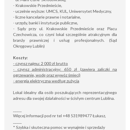
- Krakowskie Przedmieście,
- uczelnie wyższe: UMCS, KUL, Uniwersytet Medyczny,
- liczne kancelarie prawne i notarialne,
- urzędy, banki i instytucje publiczne,
- Sądy przy ul. Krakowskie Przedmieście oraz Placu
Czechowicza, co czyni lokal szczególnie atrakcyjnym dla
branży prawniczej i usług profesjonalnych. (Sąd
Okręgowy Lublin)
Koszty:
- czynsz najmu: 2 000 zł brutto
- czynsz administracyjny: 650 zł (zawiera zaliczki na
ogrzewanie, wodę oraz wywóz śmieci)
- energia elektryczna według zużycia
Lokal idealny dla osób poszukujących reprezentacyjnego
adresu dla swojej działalności w ścisłym centrum Lublina.
_____
Więcej informacji pod nr tel +48 531989477 Łukasz,
_____
* Szybka i skuteczna pomoc w wynajmie i sprzedaży