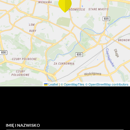
Leaflet
|
© OpenMapTiles
© OpenStreetMap contributors
KONTAKT DO AGENTA - ŁUKASZ BARTOSIEWICZ
IMIĘ I NAZWISKO