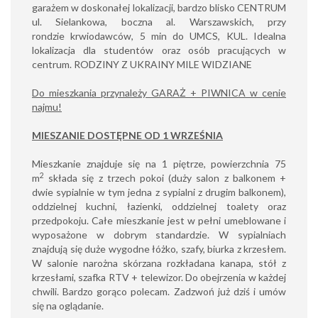
garażem w doskonałej lokalizacji, bardzo blisko CENTRUM
ul. Sielankowa, boczna al. Warszawskich, przy
rondzie krwiodawców, 5 min do UMCS, KUL. Idealna
lokalizacja dla studentów oraz osób pracujących w
centrum. RODZINY Z UKRAINY MILE WIDZIANE
Do mieszkania przynależy GARAŻ + PIWNICA w cenie
najmu!
MIESZANIE DOSTĘPNE OD 1 WRZEŚNIA
Mieszkanie znajduje się na 1 piętrze, powierzchnia 75
2
m
składa się z trzech pokoi (duży salon z balkonem +
dwie sypialnie w tym jedna z sypialni z drugim balkonem),
oddzielnej kuchni, łazienki, oddzielnej toalety oraz
przedpokoju. Całe mieszkanie jest w pełni umeblowane i
wyposażone w dobrym standardzie. W sypialniach
znajdują się duże wygodne łóżko, szafy, biurka z krzesłem.
W salonie narożna skórzana rozkładana kanapa, stół z
krzesłami, szafka RTV + telewizor. Do obejrzenia w każdej
chwili. Bardzo gorąco polecam. Zadzwoń już dziś i umów
się na oglądanie.