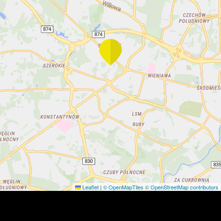
Leaflet
|
© OpenMapTiles
© OpenStreetMap contributors