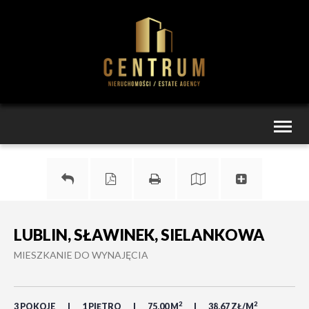
Toggl
naviga
LUBLIN, SŁAWINEK, SIELANKOWA
MIESZKANIE DO WYNAJĘCIA
2
2
3 POKOJE
1 PIĘTRO
75,00 M
38,67 ZŁ/M