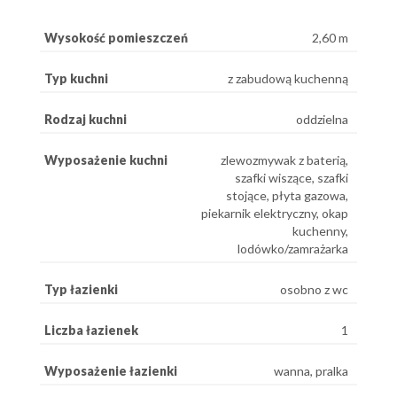
Wysokość pomieszczeń
2,60 m
Typ kuchni
z zabudową kuchenną
Rodzaj kuchni
oddzielna
Wyposażenie kuchni
zlewozmywak z baterią,
szafki wiszące, szafki
stojące, płyta gazowa,
piekarnik elektryczny, okap
kuchenny,
lodówko/zamrażarka
Typ łazienki
osobno z wc
Liczba łazienek
1
Wyposażenie łazienki
wanna, pralka