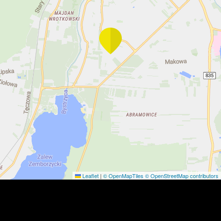
Leaflet
|
© OpenMapTiles
© OpenStreetMap contributors