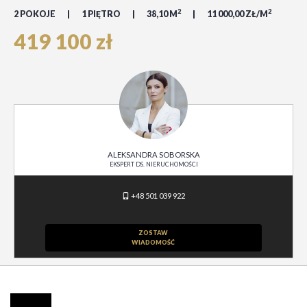
2
2
2 POKOJE
1 PIĘTRO
38,10 M
11 000,00 ZŁ/M
419 100 zł
ALEKSANDRA SOBORSKA
EKSPERT DS. NIERUCHOMOŚCI
+48 501 039 922
ZOSTAW
WIADOMOŚĆ