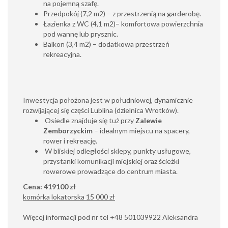
na pojemną szafę.
Przedpokój (7,2 m2) – z przestrzenią na garderobę.
Łazienka z WC (4,1 m2)– komfortowa powierzchnia
pod wannę lub prysznic.
Balkon (3,4 m2) – dodatkowa przestrzeń
rekreacyjna.
Inwestycja położona jest w południowej, dynamicznie
rozwijającej się części Lublina (dzielnica Wrotków).
Osiedle znajduje się tuż przy
Zalewie
Zemborzyckim
– idealnym miejscu na spacery,
rower i rekreację.
W bliskiej odległości sklepy, punkty usługowe,
przystanki komunikacji miejskiej oraz ścieżki
rowerowe prowadzące do centrum miasta.
Cena: 419100 zł
komórka lokatorska 15 000 zł
Więcej informacji pod nr tel +48 501039922 Aleksandra