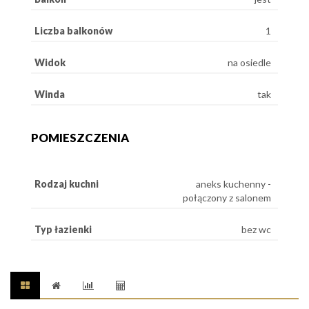
Liczba balkonów
1
Widok
na osiedle
Winda
tak
POMIESZCZENIA
Rodzaj kuchni
aneks kuchenny -
połączony z salonem
Typ łazienki
bez wc